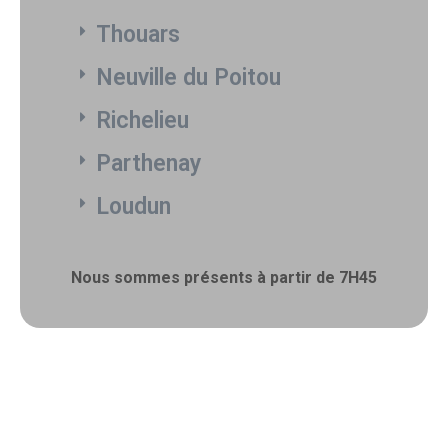
Thouars
Neuville du Poitou
Richelieu
Parthenay
Loudun
Nous sommes présents à partir de 7H45