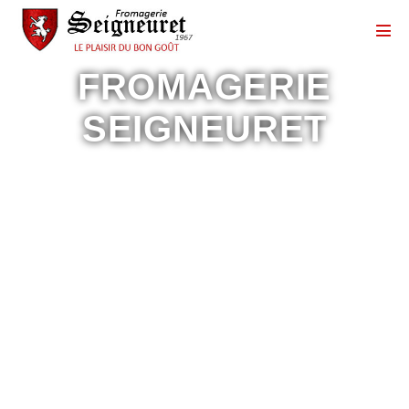
FROMAGERIE
SEIGNEURET
La SARL Seigneuret commercialise et
affine différents fromages, pour tout type de
client.
Grace à un partenariat familial, la SARL
Seigneuret se fournit en fromage de chèvre à
la EARL du chemin fleury. Ces deux structures
se situent dans la même ferme, dans les Deux