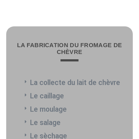
LA FABRICATION DU FROMAGE DE
CHÈVRE
La collecte du lait de chèvre
Le caillage
Le moulage
Le salage
Le sèchage