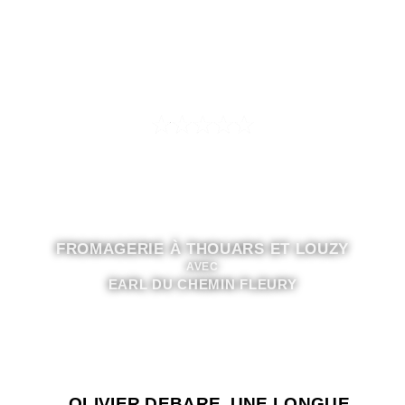
4.8/5 des clients satisfaits
FROMAGERIE À THOUARS ET LOUZY
AVEC
EARL DU CHEMIN FLEURY
OLIVIER DEBARE, UNE LONGUE